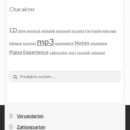
Charakter
CD
eifrig
energisch
entmutigt
entspannt
fesselnd
frei
freudig
geborgen
mp3
Noten
hellwach
inspiriert
nachdenklich
ohnmächtig
Piano Experience
selbstsicher
stolz
verspielt
verträumt
Suchen
Suchen
nach:
Versandarten
Zahlungsarten