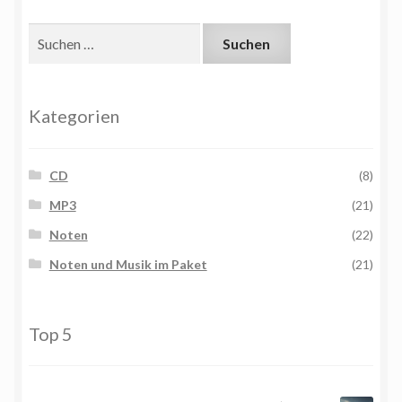
Suchen
nach:
Kategorien
CD
(8)
MP3
(21)
Noten
(22)
Noten und Musik im Paket
(21)
Top 5