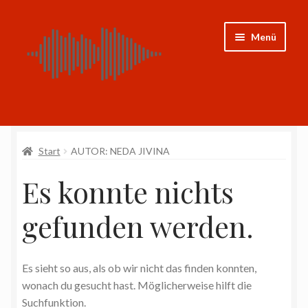
Zur
Zum
Menü
Navigation
Inhalt
springen
springen
Shop
Start
AUTOR: NEDA JIVINA
CDs
Es konnte nichts
Noten
gefunden werden.
Weitere Projekte
Mein Konto
Es sieht so aus, als ob wir nicht das finden konnten,
wonach du gesucht hast. Möglicherweise hilft die
Impressum
Suchfunktion.