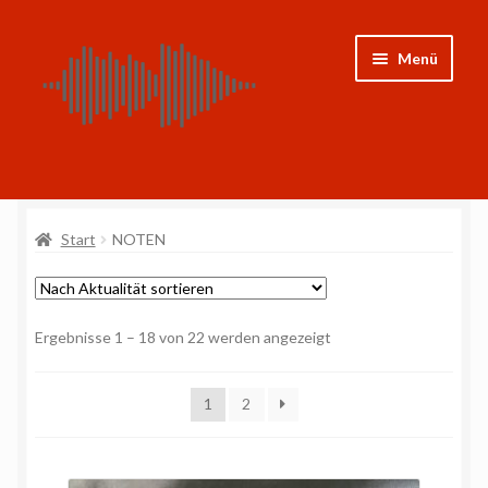
Zur
Zum
Menü
Navigation
Inhalt
springen
springen
Shop
Start
NOTEN
CDs
Noten
Nach
Ergebnisse 1 – 18 von 22 werden angezeigt
Weitere Projekte
Aktualität
sortiert
1
2
Mein Konto
Impressum