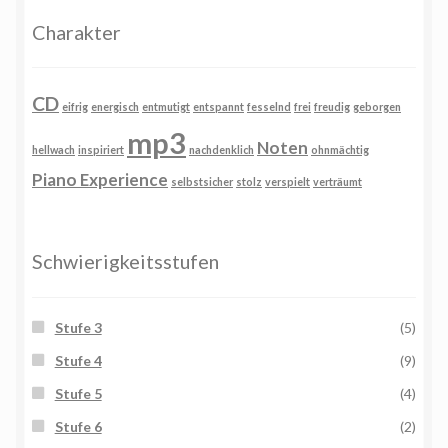
Charakter
CD
eifrig
energisch
entmutigt
entspannt
fesselnd
frei
freudig
geborgen
mp3
Noten
hellwach
inspiriert
nachdenklich
ohnmächtig
Piano Experience
selbstsicher
stolz
verspielt
verträumt
Schwierigkeitsstufen
Stufe 3
(5)
Stufe 4
(9)
Stufe 5
(4)
Stufe 6
(2)