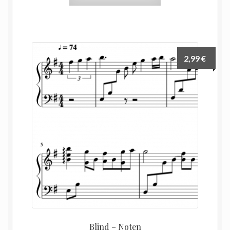
2,99
€
Blind – Noten