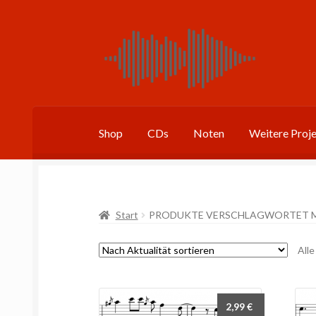
Zur
Zum
Navigation
Inhalt
springen
springen
Shop
CDs
Noten
Weitere Proj
Start
PRODUKTE VERSCHLAGWORTET M
All
2,99
€