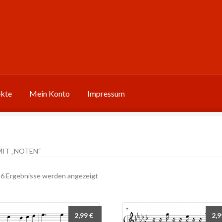
ekte
Mein Konto
Impressum
IT „NOTEN“
Nach
e 6 Ergebnisse werden angezeigt
Aktualität
sortiert
2,99
€
2,