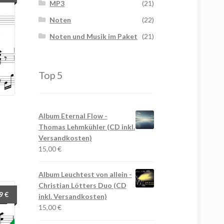
MP3
(21)
Noten
(22)
Noten und Musik im Paket
(21)
Top 5
Album Eternal Flow -
Thomas Lehmkühler (CD inkl.
Versandkosten)
15,00
€
Album Leuchtest von allein -
Christian Lötters Duo (CD
49
€
inkl. Versandkosten)
15,00
€