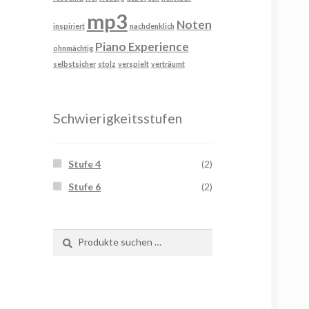
mp3
Noten
inspiriert
nachdenklich
Piano Experience
ohnmächtig
selbstsicher
stolz
verspielt
verträumt
Schwierigkeitsstufen
Stufe 4
(2)
Stufe 6
(2)
Suchen
Suchen
nach: