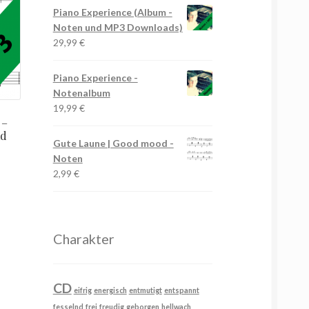
Piano Experience (Album -
Noten und MP3 Downloads)
29,99
€
Piano Experience -
Notenalbum
19,99
€
 –
ad
Gute Laune | Good mood -
Noten
2,99
€
Charakter
CD
eifrig
energisch
entmutigt
entspannt
fesselnd
frei
freudig
geborgen
hellwach