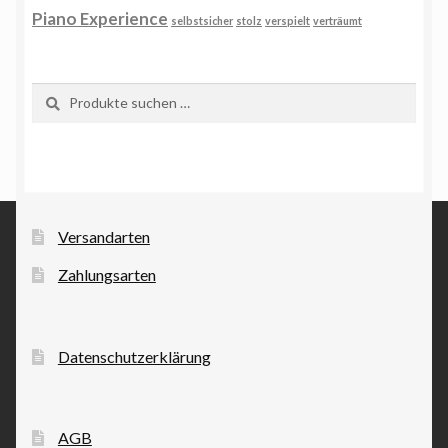
Piano Experience
selbstsicher
stolz
verspielt
verträumt
Suchen
Suchen
nach:
Versandarten
Zahlungsarten
Datenschutzerklärung
AGB