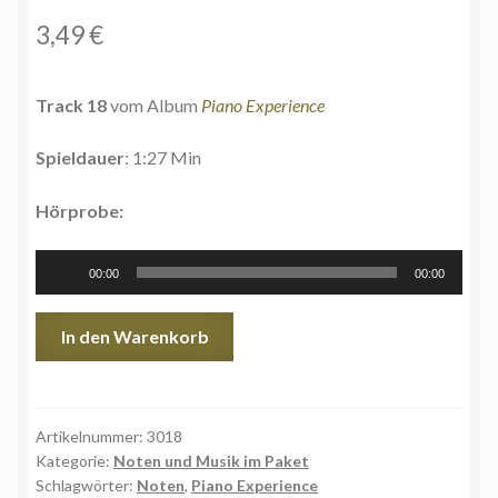
3,49
€
Track 18
vom Album
Piano Experience
Spieldauer
: 1:27 Min
Hörprobe:
Audio-
00:00
00:00
Player
Gute
In den Warenkorb
Laune
|
Good
mood
Artikelnummer:
3018
Kategorie:
Noten und Musik im Paket
-
Schlagwörter:
Noten
,
Piano Experience
Noten