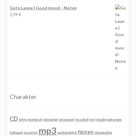
Gute Laune | Good mood - Noten
2,99
€
Charakter
CD
eifrig
energisch
entmutigt
entspannt
fesselnd
frei
freudig
geborgen
mp3
Noten
hellwach
inspiriert
nachdenklich
ohnmächtig