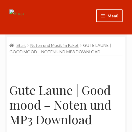
Zur
Zum
Menü
Navigation
Inhalt
springen
springen
Shop
Start
Noten und Musik im Paket
GUTE LAUNE |
CDs
GOOD MOOD – NOTEN UND MP3 DOWNLOAD
Noten
Weitere Projekte
Gute Laune | Good
Mein Konto
mood – Noten und
Impressum
MP3 Download