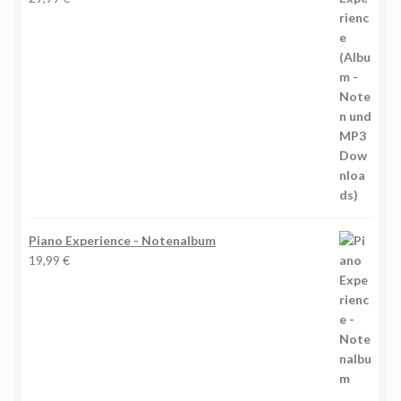
Piano Experience - Notenalbum
19,99
€