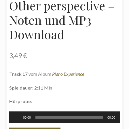
Other perspective –
Noten und MP3
Download
3,49
€
Track 17
vom Album
Piano Experience
Spieldauer
: 2:11 Min
Hörprobe:
Audio-
00:00
00:00
Player