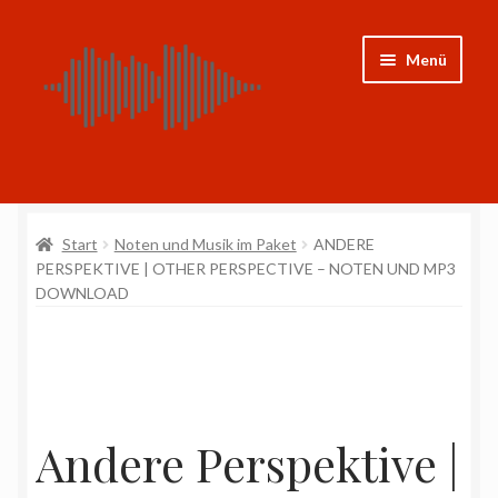
Zur
Zum
Menü
Navigation
Inhalt
springen
springen
Shop
Start
Noten und Musik im Paket
ANDERE
CDs
PERSPEKTIVE | OTHER PERSPECTIVE – NOTEN UND MP3
DOWNLOAD
Noten
Weitere Projekte
Mein Konto
Andere Perspektive |
Impressum