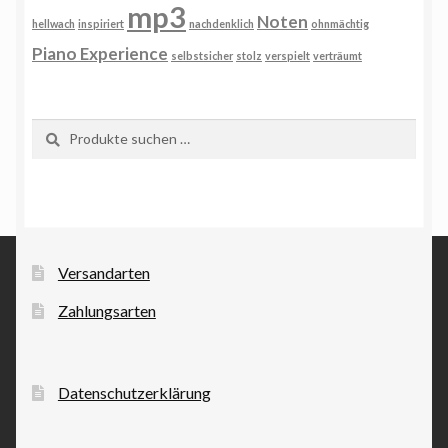
mp3
Noten
hellwach
inspiriert
nachdenklich
ohnmächtig
Piano Experience
selbstsicher
stolz
verspielt
verträumt
Suchen
Suchen
nach:
Versandarten
Zahlungsarten
Datenschutzerklärung