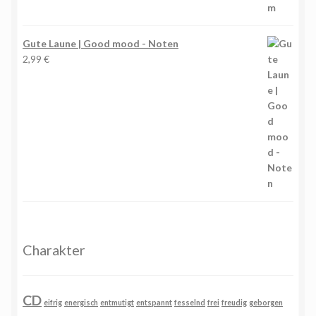
Gute Laune | Good mood - Noten
2,99
€
Charakter
CD
eifrig
energisch
entmutigt
entspannt
fesselnd
frei
freudig
geborgen