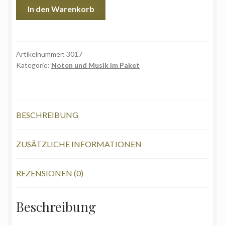
Andere
In den Warenkorb
Perspektive
|
Other
perspective
Artikelnummer:
3017
Kategorie:
Noten und Musik im Paket
-
Noten
und
MP3
BESCHREIBUNG
Download
Menge
ZUSÄTZLICHE INFORMATIONEN
REZENSIONEN (0)
Beschreibung