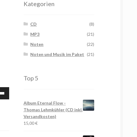
Kategorien
CD
(8)
MP3
(21)
Noten
(22)
Noten und Musik im Paket
(21)
Top 5
tasten
/Runter
Album Eternal Flow -
tzen,
Thomas Lehmkühler (CD inkl.
Versandkosten)
15,00
€
stärke