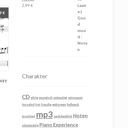
2,99
€
99
€
Charakter
more
CD
eifrig
energisch
entmutigt
entspannt
fesselnd
frei
freudig
geborgen
hellwach
mp3
Noten
inspiriert
nachdenklich
Piano Experience
ohnmächtig