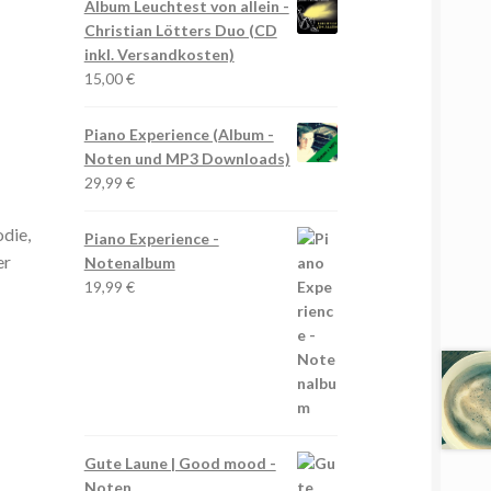
Album Leuchtest von allein -
n.
Christian Lötters Duo (CD
inkl. Versandkosten)
15,00
€
Piano Experience (Album -
Noten und MP3 Downloads)
29,99
€
die,
Piano Experience -
er
Notenalbum
19,99
€
Gute Laune | Good mood -
Noten