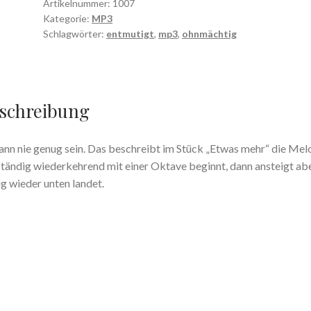
more
Artikelnummer:
1007
regel
Kategorie:
MP3
(MP3
Schlagwörter:
entmutigt
,
mp3
,
ohnmächtig
Download)
Menge
schreibung
ann nie genug sein. Das beschreibt im Stück „Etwas mehr“ die Melo
ständig wiederkehrend mit einer Oktave beginnt, dann ansteigt ab
ig wieder unten landet.