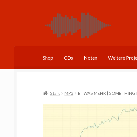
Zur
Zum
Navigation
Inhalt
springen
springen
Shop
CDs
Noten
Weitere Proj
Start
MP3
ETWAS MEHR | SOMETHING