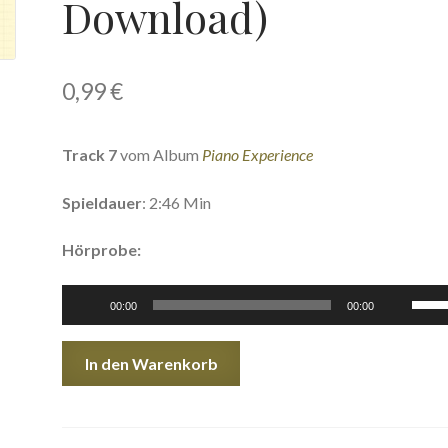
Download)
0,99
€
Track 7
vom Album
Piano Experience
Spieldauer
: 2:46 Min
Hörprobe:
Audio-
Pfeil
00:00
00:00
Player
Hoch
benu
Etwas
In den Warenkorb
um
mehr
die
|
Laut
Something
zu