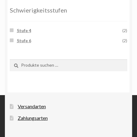
Schwierigkeitsstufen
Stufe 4
(2)
Stufe 6
(2)
Suchen
Suchen
nach:
Versandarten
Zahlungsarten