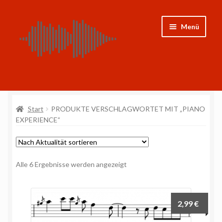
Zur
Zum
Menü
Navigation
Inhalt
springen
springen
Shop
Start
PRODUKTE VERSCHLAGWORTET MIT „PIANO
CDs
EXPERIENCE“
Noten
Weitere Projekte
Nach
Alle 6 Ergebnisse werden angezeigt
Aktualität
sortiert
Mein Konto
2,99
€
Impressum