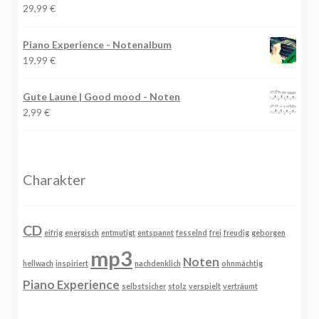
29,99
€
Piano Experience - Notenalbum
19,99
€
Gute Laune | Good mood - Noten
2,99
€
Charakter
CD
eifrig
energisch
entmutigt
entspannt
fesselnd
frei
freudig
geborgen
mp3
Noten
hellwach
inspiriert
nachdenklich
ohnmächtig
Piano Experience
selbstsicher
stolz
verspielt
verträumt