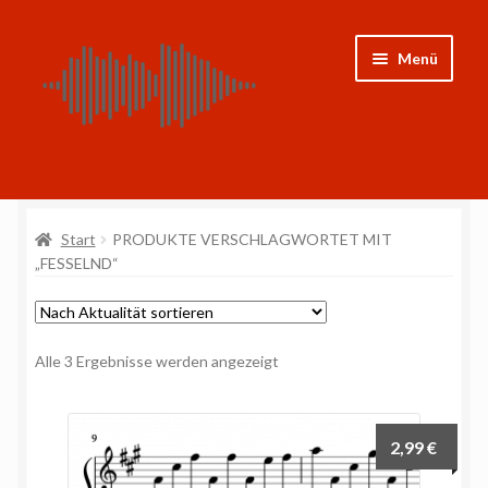
Zur
Zum
Menü
Navigation
Inhalt
springen
springen
Shop
Start
PRODUKTE VERSCHLAGWORTET MIT
CDs
„FESSELND“
Noten
Weitere Projekte
Nach
Alle 3 Ergebnisse werden angezeigt
Aktualität
sortiert
Mein Konto
2,99
€
Impressum