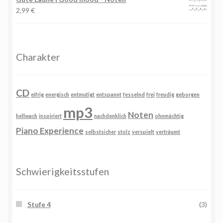
2,99
€
Charakter
CD
eifrig
energisch
entmutigt
entspannt
fesselnd
frei
freudig
geborgen
mp3
Noten
hellwach
inspiriert
nachdenklich
ohnmächtig
Piano Experience
selbstsicher
stolz
verspielt
verträumt
Schwierigkeitsstufen
Stufe 4
(3)