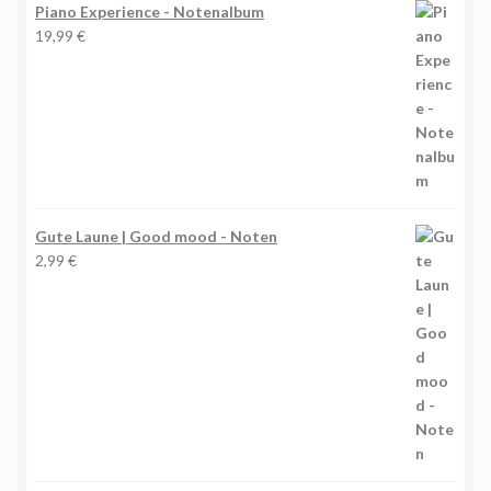
Piano Experience - Notenalbum
19,99
€
Gute Laune | Good mood - Noten
2,99
€