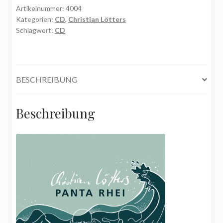
Christian
Artikelnummer:
4004
Kategorien:
CD
,
Christian Lötters
Lötters
Schlagwort:
CD
(CD
inkl.
Versandkosten)
Menge
BESCHREIBUNG
Beschreibung