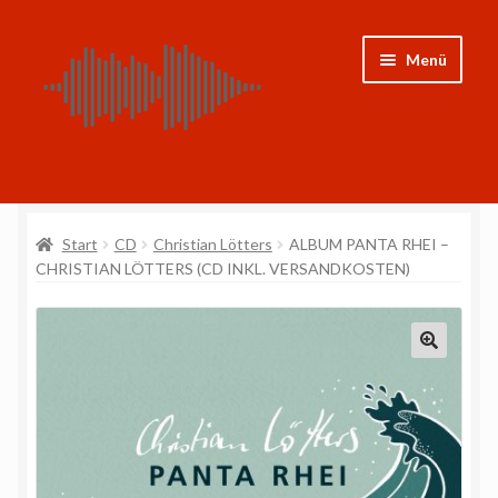
Zur
Zum
Menü
Navigation
Inhalt
springen
springen
Shop
Start
CD
Christian Lötters
ALBUM PANTA RHEI –
CDs
CHRISTIAN LÖTTERS (CD INKL. VERSANDKOSTEN)
Noten
Weitere Projekte
🔍
Mein Konto
Impressum