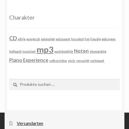
Charakter
CD
eifrig
energisch
entmutigt
entspannt
fesselnd
frei
freudig
geborgen
mp3
Noten
hellwach
inspiriert
nachdenklich
ohnmächtig
Piano Experience
selbstsicher
stolz
verspielt
verträumt
Suchen
Suchen
nach:
Versandarten