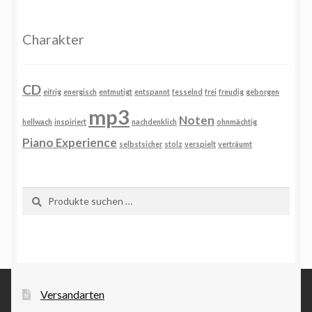
Charakter
CD
eifrig
energisch
entmutigt
entspannt
fesselnd
frei
freudig
geborgen
mp3
Noten
hellwach
inspiriert
nachdenklich
ohnmächtig
Piano Experience
selbstsicher
stolz
verspielt
verträumt
Suchen
Suchen
nach:
Versandarten