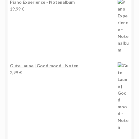
Piano Experience - Notenalbum
19,99
€
Gute Laune | Good mood - Noten
2,99
€