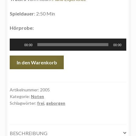
Spieldauer
: 2:50 Min
Hörprobe:
Audio-
00:00
00:00
Player
Träume
In den Warenkorb
|
Dreams
-
Noten
Artikelnummer:
2005
Kategorie:
Noten
Menge
Schlagwörter:
frei
,
geborgen
BESCHREIBUNG