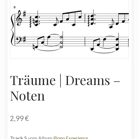
Träume | Dreams –
Noten
2,99
€
Track 5
vom Album
Piano Experience