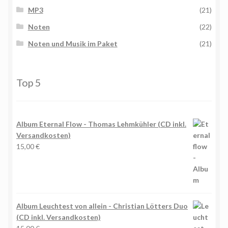
MP3
(21)
Noten
(22)
Noten und Musik im Paket
(21)
Top 5
Album Eternal Flow - Thomas Lehmkühler (CD inkl.
Versandkosten)
15,00
€
Album Leuchtest von allein - Christian Lötters Duo
(CD inkl. Versandkosten)