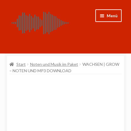
Zur
Zum
Menü
Navigation
Inhalt
springen
springen
Shop
Start
Noten und Musik im Paket
WACHSEN | GROW
CDs
– NOTEN UND MP3 DOWNLOAD
Noten
Weitere Projekte
Mein Konto
Impressum