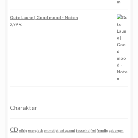
Gute Laune | Good mood - Noten
2,99
€
Charakter
CD
eifrig
energisch
entmutigt
entspannt
fesselnd
frei
freudig
geborgen