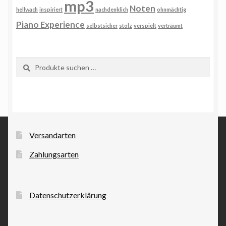
mp3
Noten
hellwach
inspiriert
nachdenklich
ohnmächtig
Piano Experience
selbstsicher
stolz
verspielt
verträumt
Suchen
Suchen
nach:
Versandarten
Zahlungsarten
Datenschutzerklärung