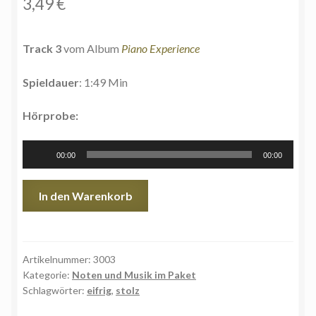
3,49
€
Track 3
vom Album
Piano Experience
Spieldauer
: 1:49 Min
Hörprobe:
Audio-
00:00
00:00
Player
Wachsen
In den Warenkorb
|
Grow
-
Noten
Artikelnummer:
3003
Kategorie:
Noten und Musik im Paket
und
Schlagwörter:
eifrig
,
stolz
MP3
Download